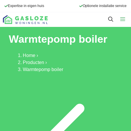
Ga
Expertise in eigen huis
Optionele installatie service
naar
de
M
inhoud
Warmtepomp boiler
Home
›
Producten
›
Warmtepomp boiler