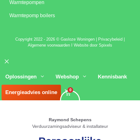
Warmtepompen
Warmtepomp boilers
C
opyright 2022 - 2026 © Gasloze Woningen
|
Privacybeleid
|
Algemene voorwaarden
I
Website door Spixels
Sluiten
Oplossingen
Webshop
Kennisbank
0
Energieadvies online
Raymond Schepens
Verduurzamingsadviseur & installateur