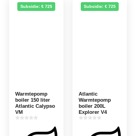
Subsidie: € 725
Subsidie: € 725
Warmtepomp
Atlantic
boiler 150 liter
Warmtepomp
Atlantic Calypso
boiler 200L
VM
Explorer V4
0
0
v
v
a
a