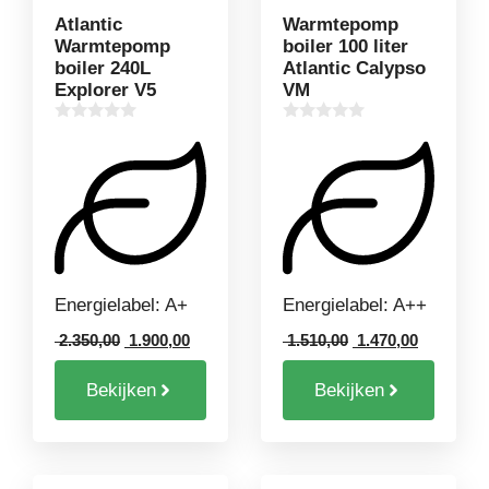
Atlantic
Warmtepomp
Warmtepomp
boiler 100 liter
boiler 240L
Atlantic Calypso
Explorer V5
VM
0
0
v
v
a
a
n
n
5
5
Energielabel: A+
Energielabel: A++
Oorspronkelijke
Huidige
Oorspronkelijke
Huidige
2.350,00
1.900,00
1.510,00
1.470,00
prijs
prijs
prijs
prijs
was:
is:
was:
is:
Bekijken
Bekijken
2.350,00.
1.900,00.
1.510,00.
1.470,00.