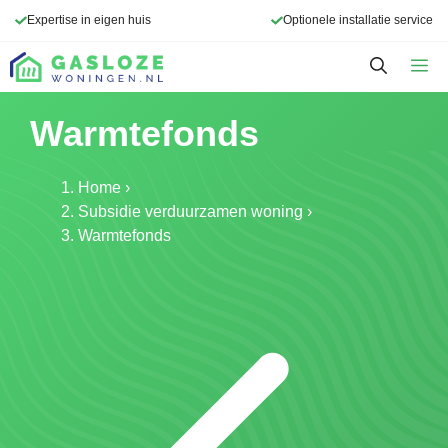
Ga
Expertise in eigen huis
Optionele installatie service
naar
de
M
inhoud
Warmtefonds
Home
›
Subsidie verduurzamen woning
›
Warmtefonds