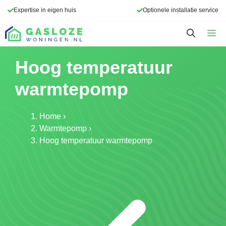
Ga
Expertise in eigen huis
Optionele installatie service
naar
de
M
inhoud
Hoog temperatuur
warmtepomp
Home
›
Warmtepomp
›
Hoog temperatuur warmtepomp