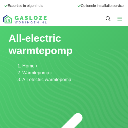
Ga
Expertise in eigen huis
Optionele installatie service
naar
de
M
inhoud
All-electric
warmtepomp
Home
›
Warmtepomp
›
All-electric warmtepomp