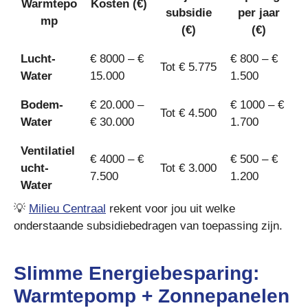
Warmtepo
Kosten (€)
subsidie
per jaar
mp
(€)
(€)
Lucht-
€ 8000 – €
€ 800 – €
Tot € 5.775
Water
15.000
1.500
Bodem-
€ 20.000 –
€ 1000 – €
Tot € 4.500
Water
€ 30.000
1.700
Ventilatiel
€ 4000 – €
€ 500 – €
ucht-
Tot € 3.000
7.500
1.200
Water
💡
Milieu Centraal
rekent voor jou uit welke
onderstaande subsidiebedragen van toepassing zijn.
Slimme Energiebesparing:
Warmtepomp + Zonnepanelen