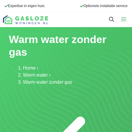
Ga
Expertise in eigen huis
Optionele installatie service
naar
de
M
inhoud
Warm water zonder
gas
Home
›
Warm water
›
Warm water zonder gas