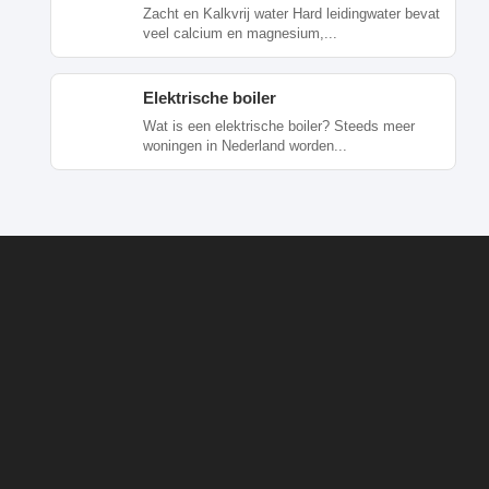
Zacht en Kalkvrij water Hard leidingwater bevat
veel calcium en magnesium,...
Elektrische boiler
Wat is een elektrische boiler? Steeds meer
woningen in Nederland worden...