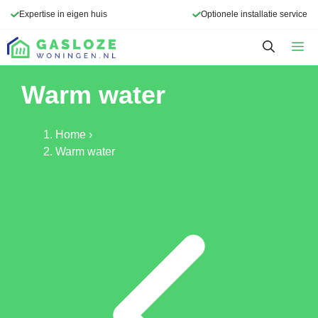
Ga
Expertise in eigen huis
Optionele installatie service
naar
de
M
inhoud
Warm water
Home
›
Warm water