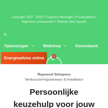
C
opyright 2022 - 2026 © Gasloze Woningen
|
Privacybeleid
|
Algemene voorwaarden
I
Website door Spixels
Sluiten
Oplossingen
Webshop
Kennisbank
0
Energieadvies online
Raymond Schepens
Verduurzamingsadviseur & installateur
Persoonlijke
keuzehulp voor jouw