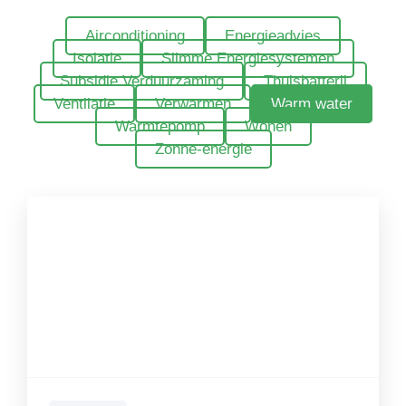
Airconditioning
Energieadvies
Isolatie
Slimme Energiesystemen
Subsidie Verduurzaming
Thuisbatterij
Ventilatie
Verwarmen
Warm water
Warmtepomp
Wonen
Zonne-energie