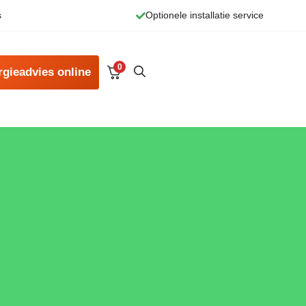
s
Optionele installatie service
0
rgieadvies online