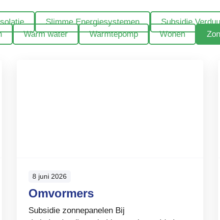
Isolatie
Slimme Energiesystemen
Subsidie Verdu
n
Warm water
Warmtepomp
Wonen
Zon
8 juni 2026
Omvormers
Subsidie zonnepanelen Bij