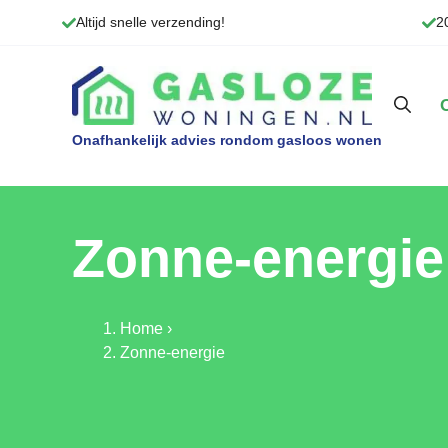
Ga
Altijd snelle verzending!
2
naar
de
inhoud
Zonne-energie
Home
›
Zonne-energie