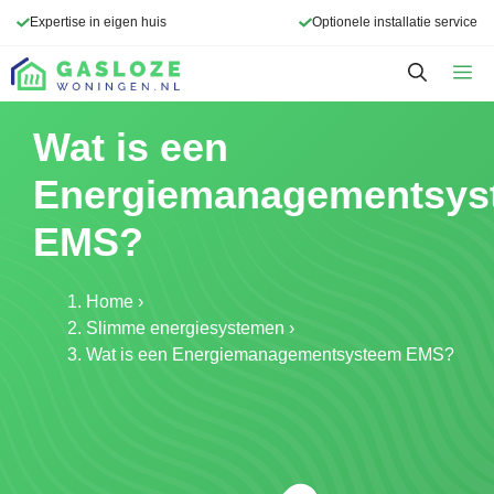
Ga
Expertise in eigen huis
Optionele installatie service
naar
de
M
inhoud
Wat is een
Energiemanagementsys
EMS?
Home
›
Slimme energiesystemen
›
Wat is een Energiemanagementsysteem EMS?