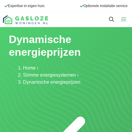
Ga
Expertise in eigen huis
Optionele installatie service
naar
de
M
inhoud
Dynamische
energieprijzen
Home
›
Slimme energiesystemen
›
Dynamische energieprijzen