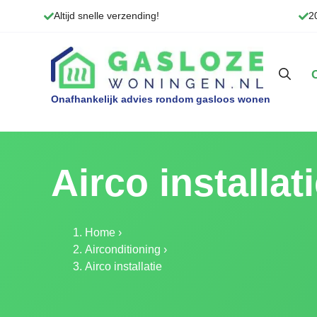
Ga
Altijd snelle verzending!
2
naar
de
inhoud
Airco installat
Home
›
Airconditioning
›
Airco installatie