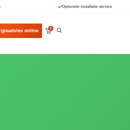
s
Optionele installatie service
0
rgieadvies online