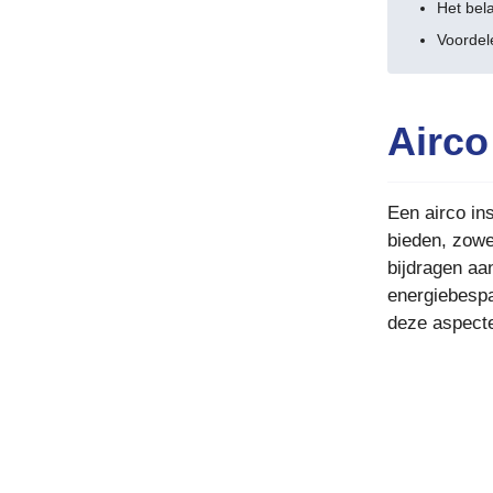
Het bel
Voordel
Airco
Een airco ins
bieden, zowe
bijdragen aa
energiebespa
deze aspect