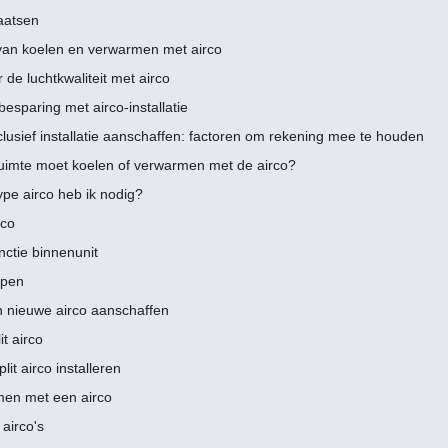
aatsen
van koelen en verwarmen met airco
 de luchtkwaliteit met airco
esparing met airco-installatie
clusief installatie aanschaffen: factoren om rekening mee te houden
uimte moet koelen of verwarmen met de airco?
ype airco heb ik nodig?
co
nctie binnenunit
open
n nieuwe airco aanschaffen
it airco
plit airco installeren
en met een airco
airco's