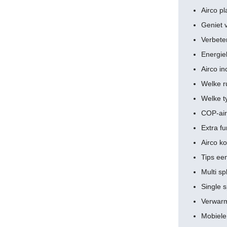
Airco pl
Geniet 
Verbeter
Energieb
Airco in
Welke r
Welke t
COP-air
Extra fu
Airco k
Tips ee
Multi spl
Single s
Verwarm
Mobiele 