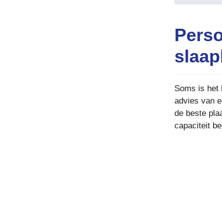
Perso
slaap
Soms is het 
advies van ee
de beste pla
capaciteit b