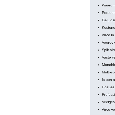
Waarom 
Persoonl
Geluids
Kosteno
Airco i
Voordele
Split air
Vaste vs
Monoblo
Multi-s
Is een 
Hoeveel
Professi
Veelges
Airco v