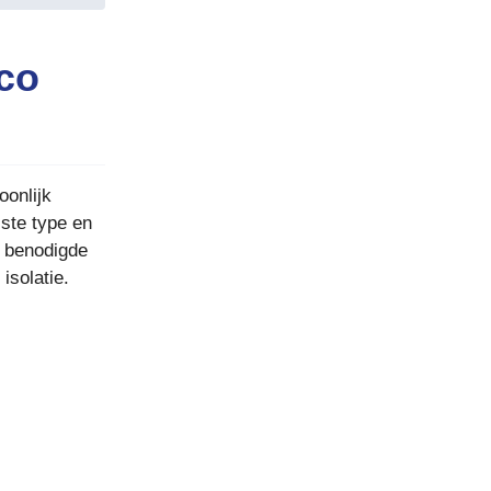
rco
oonlijk
iste type en
e benodigde
isolatie.