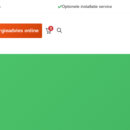
s
Optionele installatie service
0
rgieadvies online