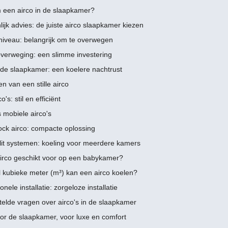
een airco in de slaapkamer?
ijk advies: de juiste airco slaapkamer kiezen
niveau: belangrijk om te overwegen
verweging: een slimme investering
n de slaapkamer: een koelere nachtrust
n van een stille airco
co's: stil en efficiënt
 mobiele airco's
ck airco: compacte oplossing
plit systemen: koeling voor meerdere kamers
airco geschikt voor op een babykamer?
 kubieke meter (m³) kan een airco koelen?
onele installatie: zorgeloze installatie
telde vragen over airco's in de slaapkamer
oor de slaapkamer, voor luxe en comfort