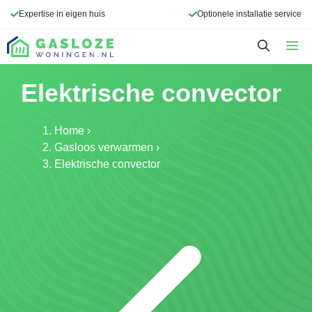
Ga
Expertise in eigen huis
Optionele installatie service
naar
de
M
inhoud
Elektrische convector
Home
›
Gasloos verwarmen
›
Elektrische convector